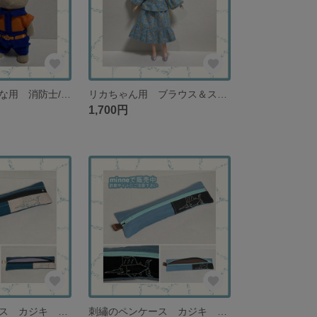
シルバニアおとな用 消防士/消防団 着せ替え シャツ・パンツ B お父さん・お母さん【再販なし】
リカちゃん用 ブラウス＆スカートセット くすみブルーのレトロテイスト【１セットのみ再販なし】
1,700円
刺繡のペンケース カジキ シーグリーン×アイボリー 男の子・男性・プレゼント【在庫１点限り】
刺繡のペンケース カジキ 水色×ブラック 男の子・男性・プレゼント【在庫１点限り】