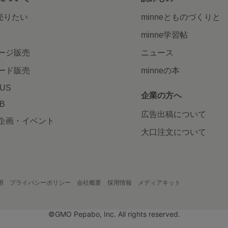
で売りたい
minneとものづくりと
minne学習帖
ージ販売
ニュース
ード販売
minneの本
LUS
企業の方へ
AB
広告出稿について
企画・イベント
大口注文について
用
プライバシーポリシー
会社概要
採用情報
メディアキット
©GMO Pepabo, Inc. All rights reserved.