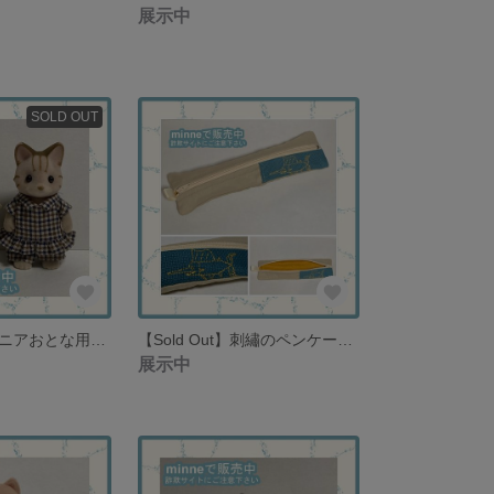
展示中
SOLD OUT
【再販】シルバニアおとな用ペアパジャマ シャツ２種類＆パンツ２種類 お父さん・お母さん
【Sold Out】刺繡のペンケース カジキ アイボリー×シーグリーン 男の子・男性・プレゼント【在庫１点限り】
展示中