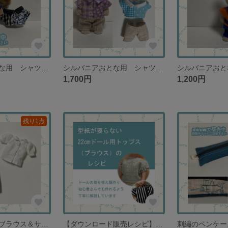
シルバニアおとな用 シャツ２種類とパンツ シックなモノトーン【再販なし】
シルバニアおとな用 シャツ２種類とパンツ 夏色ブルー&パープル【再販なし】
1,700円
1,200円
残り1点
リカちゃん用 ブラウス＆サロペットセット 白の丸襟ブラウス＋ブルーのサロペット【１セットのみ再販なし】
【ダウンロード販売レシピ】型紙が要らない 22cmドール用トップス（ブラウス）のレシピ ドールの着せ替え服作り初心者さんでも作れるよう丁寧に解説しています