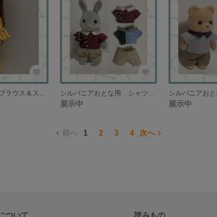
リカちゃん用 ブラウス＆スカートセット マスタードイエロー【１セットのみ再販なし】
シルバニアおとな用 シャツ２種類とパンツ アシンメトリー カジュアルスタイル【再販なし】
展示中
展示中
前へ
1
2
3
4
次へ
について
読みもの