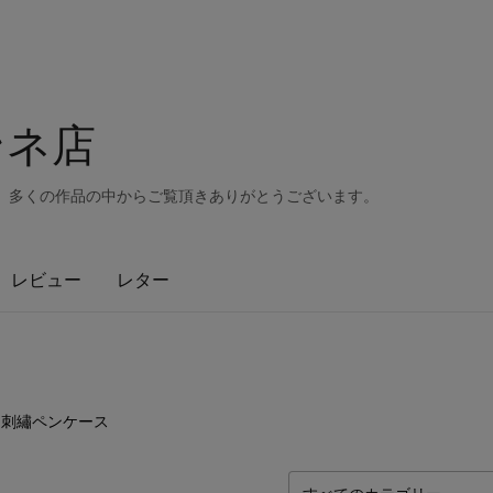
ミンネ店
す。 多くの作品の中からご覧頂きありがとうございます。
レビュー
レター
7
点
刺繡ペンケース