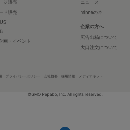
ージ販売
ニュース
ード販売
minneの本
LUS
企業の方へ
AB
広告出稿について
企画・イベント
大口注文について
用
プライバシーポリシー
会社概要
採用情報
メディアキット
©GMO Pepabo, Inc. All rights reserved.