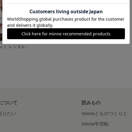
ニューボーンフォト レンタル｜ハーフリース⑤ pure anthurium
について
読みもの
で売りたい
minneとものづくりと
minne学習帖