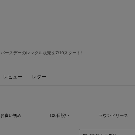
バースデーのレンタル販売を7/10スタート❕
レビュー
レター
0
点
0
点
11
お食い初め
100日祝い
ラウンドリース