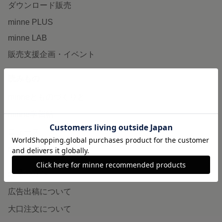
ダウンロード販売
minne PLUS
minne LAB
販売支援企画・イベント
読みもの
minneとものづくりと
minne学習帖
ニュース
minneの本
企業の方へ
広告出稿について
大口注文について