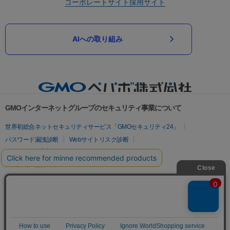
コーポレートサイト
採用サイト
AIへの取り組み
GMOインターネットグループのセキュリティ事業について
世界初総合ネットセキュリティサービス「GMOセキュリティ24」
パスワード漏洩診断
Webサイトリスク診断
セキュリティ相談AIチャットボット
実在証明・盗聴対策
サイバー攻撃対策（GMOサイバーセキュリティ byイエラエ）
サイバー攻撃対策（GMO Flatt Security）
なりすまし対策
セキュリティ事業の軌跡