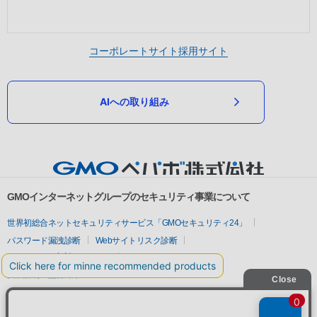
コーポレートサイト
採用サイト
AIへの取り組み
GMOインターネットグループのセキュリティ事業について
世界初総合ネットセキュリティサービス「GMOセキュリティ24」
パスワード漏洩診断
Webサイトリスク診断
セキュリティ相談AIチャットボット
実在証明・盗聴対策
サイバー攻撃対策（GMOサイバーセキュリティ byイエラエ）
サイバー攻撃対策（GMO Flatt Security）
なりすまし対策