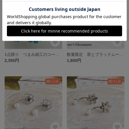
1点限り つまみ細工のコーム付き髪飾り【ブルー】
数量限定 星とブラックムーンのドロップピアス【サージカルステンレス】
2,350円
1,800円
残り1点
残り1点