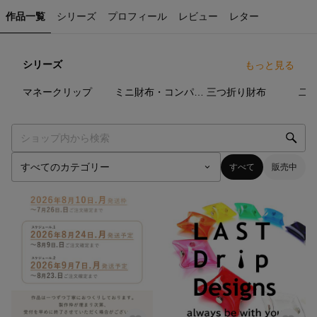
作品一覧
シリーズ
プロフィール
レビュー
レター
シリーズ
もっと見る
8
点
29
点
8
点
マネークリップ
ミニ財布・コンパクト財布
三つ折り財布
二
すべて
販売中