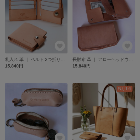
札入れ 革 ｜ ベルト 2つ折り財布 二つ折り財布 カード段つき ヌメ革 本革 レザー 牛革 経年変化 メンズ レディース おすすめ ギフト nfl pst minne店 受注生産 2~4週
長財布 革 ｜ アローヘッドウォレット 3部屋 長財布 ヌメ革 本革 レザー 牛革 経年変化 メンズ レディース おすすめ ギフト nfl pst minne店 受注生産 2~4週
15,840円
15,840円
残り1点