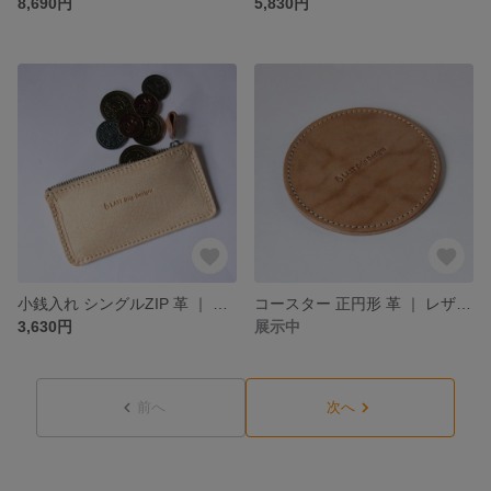
8,690円
5,830円
小銭入れ シングルZIP 革 ｜ コインウォレット 財布 コインケース ヌメ革 本革 レザー 豚革 経年変化 メンズ レディース おすすめ ギフト nfl pst minne店 受注生産 2~4週
コースター 正円形 革 ｜ レザーコースタ ー テーブル トレイ ヌメ革 本革 レザー 牛革 経年変化 メンズ レディース おすすめ ギフト nfl pst minne店 受注生産 2~4週
3,630円
展示中
前へ
次へ