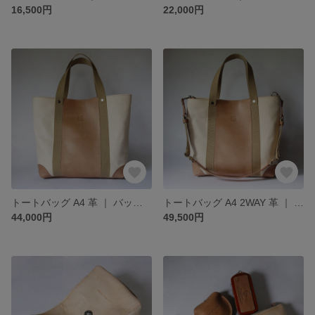
16,500円
22,000円
トートバッグ A4 革 ｜ バッグ BIG ノーマル ヌメ革 本革 レザー 豚革 経年変化 メンズ レディース おすすめ ギフト nfl hnd minne店 受注生産 2~4週
トートバッグ A4 2WAY 革 ｜ バッグ BIG ショルダー 日々を刻む日記帳 ヌメ革 ｜ 本革 レザー 豚革 経年変化 メンズ レディース おすすめ ギフト nfl hnd minne店
44,000円
49,500円