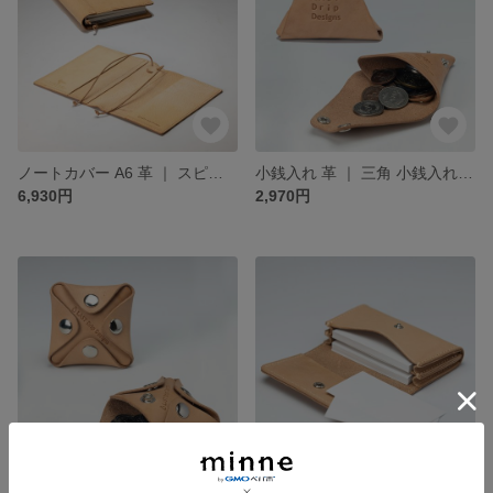
ノートカバー A6 革 ｜ スピンつき 2冊収納 ブックカバー 兼用 ヌメ革 本革 レザー 豚革 経年変化 メンズ レディース おすすめ ギフト nfl pst minne店 受注生産 2~4週
小銭入れ 革 ｜ 三角 小銭入れ トライアングル コインケース ヌメ革 本革 レザー 牛革 経年変化 メンズ レディース おすすめ ギフト nfl pst minne店 受注生産 2~4週
6,930円
2,970円