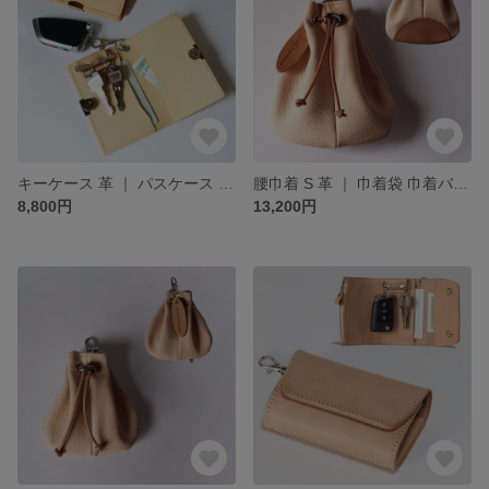
キーケース 革 ｜ パスケース & キーケース スマートキー ヌメ革 本革 レザー 豚革 経年変化 メンズ レディース おすすめ ギフト nfl pst minne店 受注生産 2~4週
腰巾着 S 革 ｜ 巾着袋 巾着バッグ ベルトポーチ ヌメ革 本革 レザー 鹿革 経年変化 メンズ レディース おすすめ ギフト nfl pst minne店 受注生産 2~4週
8,800円
13,200円