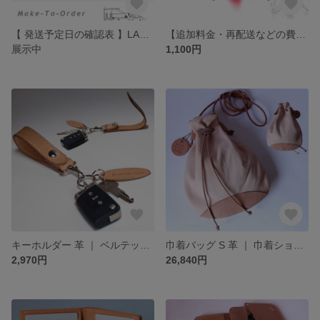
【 発送予定日の確認表 】LAST Drip Designs｜ラストドリップデザインズ
【追加料金・再配送などの費用】LAST Drip Designs 単品購入不可 ※当店よりご案内のお客様のみご購入下さい
展示中
1,100円
キーホルダー 革 ｜ ベルテッド キーリング キーケース ヌメ革 本革 レザー 牛革 経年変化 メンズ レディース おすすめ ギフト nfl pst minne店 受注生産 2~4週
巾着バッグ S 革 ｜ 巾着ショルダーバッグ ポシェット ヌメ革 本革 レザー 鹿革 経年変化 メンズ レディース おすすめ ギフト nfl hnd minne店 受注生産 2~4週
2,970円
26,840円