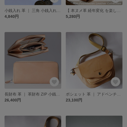
小銭入れ 革 ｜ 三角 小銭入れ キーホルダー コインケース ヌメ革 本革 レザー 牛革 経年変化 メンズ レディース おすすめ ギフト nfl pst minne店 受注生産 2~4週
【 本ヌメ革 経年変化 を楽しむ 専門店 】LAST Drip Designs レザーバッグ 革財布 革小物 キーケース
4,840円
5,280円
長財布 革 ｜ 革財布 ZIP 小銭入れ ロングウォレット ヌメ革 本革 レザー 牛革 経年変化 メンズ レディース おすすめ ギフト nfl hnd minne店 受注生産 2~4週
ポシェット 革 ｜ アドベンチャー ショルダーバッグ コンパクト ヌメ革 本革 レザー 牛革 経年変化 メンズ レディース おすすめ ギフト nfl hnd minne店 受注生産 2~4週
26,400円
23,100円