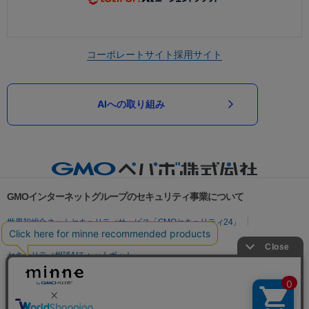
コーポレートサイト
採用サイト
AIへの取り組み
GMOインターネットグループのセキュリティ事業について
世界初総合ネットセキュリティサービス「GMOセキュリティ24」
パスワード漏洩診断
Webサイトリスク診断
セキュリティ相談AIチャットボット
実在証明・盗聴対策
サイバー攻撃対策（GMOサイバーセキュリティ byイエラエ）
サイバー攻撃対策（GMO Flatt Security）
なりすまし対策