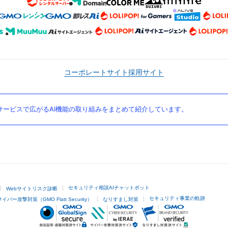
コーポレートサイト
採用サイト
ービスで広がるAI機能の取り組みをまとめて紹介しています。
セキュリティ相談AIチャットボット
Webサイトリスク診断
セキュリティ事業の軌跡
サイバー攻撃対策（GMO Flatt Security）
なりすまし対策