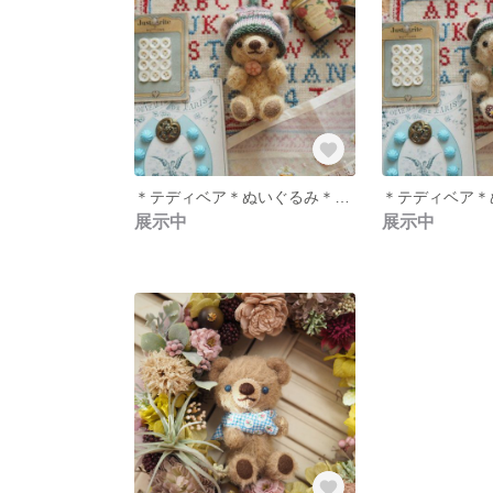
＊テディベア＊ぬいぐるみ＊黄色＊
展示中
展示中