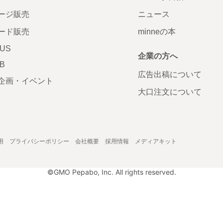
ージ販売
ニュース
ード販売
minneの本
LUS
企業の方へ
AB
広告出稿について
企画・イベント
大口注文について
用
プライバシーポリシー
会社概要
採用情報
メディアキット
©GMO Pepabo, Inc. All rights reserved.