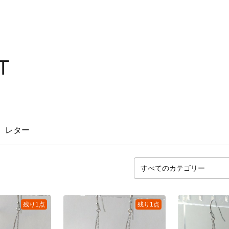
T
レター
残り1点
残り1点