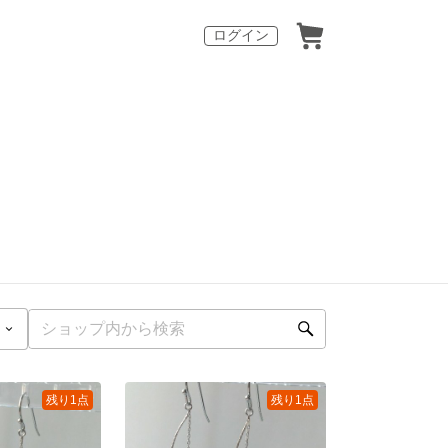
ログイン
残り1点
残り1点