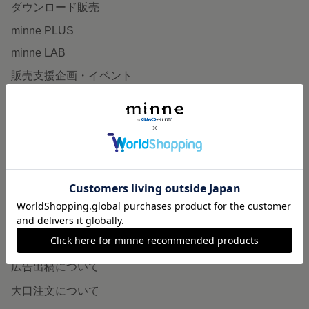
ダウンロード販売
minne PLUS
minne LAB
販売支援企画・イベント
読みもの
minneとものづくりと
minne学習帖
ニュース
minneの本
企業の方へ
広告出稿について
大口注文について