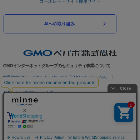
コーポレートサイト
採用サイト
AIへの取り組み
GMOインターネットグループのセキュリティ事業について
世界初総合ネットセキュリティサービス「GMOセキュリティ24」
パスワード漏洩診断
Webサイトリスク診断
セキュリティ相談AIチャットボット
実在証明・盗聴対策
サイバー攻撃対策（GMOサイバーセキュリティ byイエラエ）
サイバー攻撃対策（GMO Flatt Security）
なりすまし対策
セキュリティ事業の軌跡