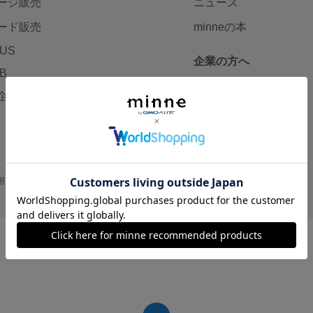
ージ販売
ニュース
ード販売
minneの本
LUS
企業の方へ
AB
広告出稿について
企画・イベント
大口注文について
用
プライバシーポリシー
会社概要
採用情報
メディアキット
©GMO Pepabo, Inc. All rights reserved.