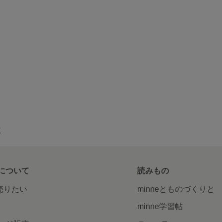
覧
について
読みもの
で売りたい
minneとものづくりと
minne学習帖