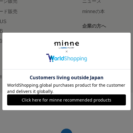
ージ販売
ニュース
ード販売
minneの本
LUS
企業の方へ
AB
広告出稿について
企画・イベント
大口注文について
用
プライバシーポリシー
会社概要
採用情報
メディアキット
©GMO Pepabo, Inc. All rights reserved.