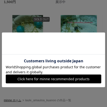
1,500円
展示中
SOLD OUT
タツノオトシゴ×ターコイズピアス(p_2)
珊瑚×ターコイズピアス(p_1)
1,040円
展示中
minne ホーム
laule_amauloa_kuanoo の作品一覧