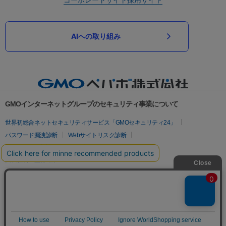
AIへの取り組み
GMOインターネットグループのセキュリティ事業について
世界初総合ネットセキュリティサービス「GMOセキュリティ24」
パスワード漏洩診断
Webサイトリスク診断
セキュリティ相談AIチャットボット
実在証明・盗聴対策
サイバー攻撃対策（GMOサイバーセキュリティ byイエラエ）
サイバー攻撃対策（GMO Flatt Security）
なりすまし対策
セキュリティ事業の軌跡