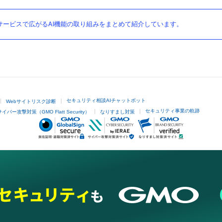
ービスで広がるAI機能の取り組みをまとめて紹介しています。
セキュリティ相談AIチャットボット
Webサイトリスク診断
セキュリティ事業の軌跡
サイバー攻撃対策（GMO Flatt Security）
なりすまし対策