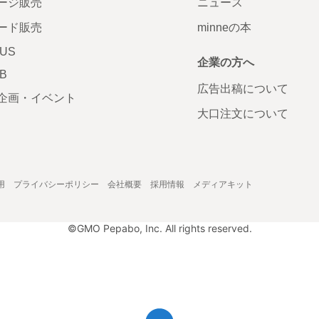
ージ販売
ニュース
ード販売
minneの本
LUS
企業の方へ
AB
広告出稿について
企画・イベント
大口注文について
用
プライバシーポリシー
会社概要
採用情報
メディアキット
©GMO Pepabo, Inc. All rights reserved.