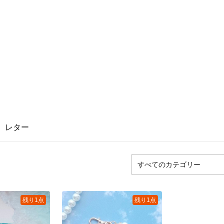
レター
残り1点
残り1点