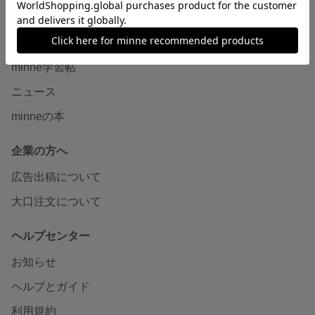
読みもの
minneとものづくりと
minne学習帖
ニュース
minneの本
企業の方へ
広告出稿について
大口注文について
ヘルプセンター
お知らせ
ヘルプとガイド
利用規約