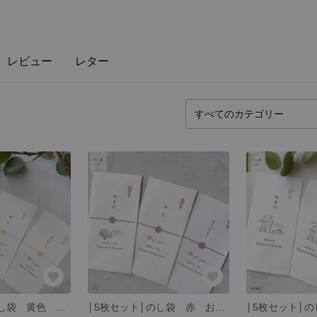
レビュー
レター
│5枚セット│のし袋 黄色 お車代 お礼 ありがとうthank you ウェディング 和婚 和 N-002
│5枚セット│のし袋 赤 お車代 お礼 ありがとうthank you ウェディング 和婚 和 N-001