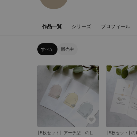
作品一覧
シリーズ
プロフィール
すべて
販売中
│5枚セット│ アーチ型 のし袋 お車代 御礼 お礼 thank you くすみカラー大 N-007