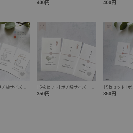
400円
400円
｜5枚セット｜ポチ袋サイズ お車代 お礼 ありがとうthank you ウェディング 線画 P-006
│5枚セット│ポチ袋サイズ くすみピンク お車代 お礼 ありがとうthank you ウェディング 和婚 和 P-003
350円
350円