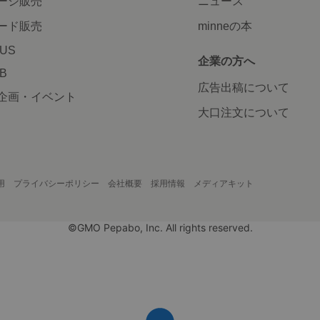
ージ販売
ニュース
ード販売
minneの本
LUS
企業の方へ
AB
広告出稿について
企画・イベント
大口注文について
用
プライバシーポリシー
会社概要
採用情報
メディアキット
©GMO Pepabo, Inc. All rights reserved.