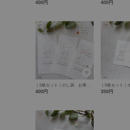
400円
400円
｜5枚セット｜のし袋 お車代 お礼 thank you ウェディング 線画 N-006
400円
350円