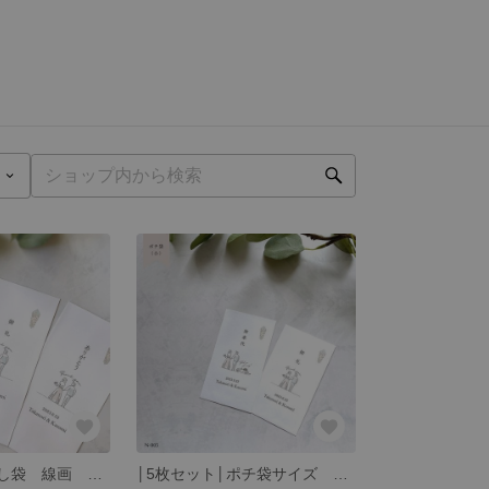
│5枚セット│のし袋 線画 和モダン お車代 お礼 ありがとう N-005
│5枚セット│ポチ袋サイズ 線画 和モダン お車代 お礼 ありがとう ウェディング P-005