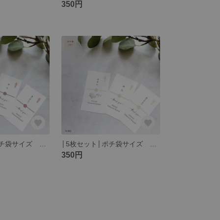
350円
│5枚セット│ポチ袋サイズ 赤 お車代 お礼 ありがとうthank you ウェディング 和婚 和 P-001
│5枚セット│ポチ袋サイズ 黄色 お車代 お礼 ありがとうthank you ウェディング 和婚 和 P-002
350円