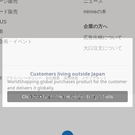
ージ販売
ニュース
ード販売
minneの本
LUS
企業の方へ
AB
広告出稿について
企画・イベント
大口注文について
用
プライバシーポリシー
会社概要
採用情報
メディアキット
©GMO Pepabo, Inc. All rights reserved.