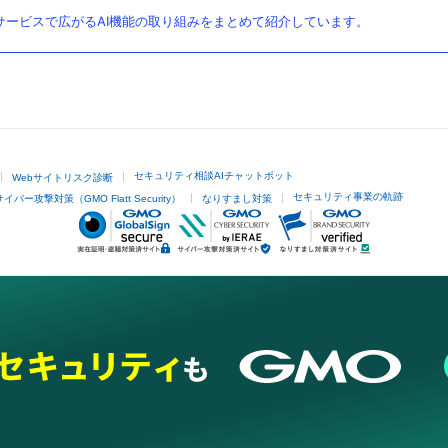
ービスで広がるAI機能の取り組みをまとめて紹介しています。
セキュリティ相談AIチャットボット
Webサイトリスク診断
セキュリティ事業の軌跡
サイバー攻撃対策（GMO Flatt Security）
なりすまし対策