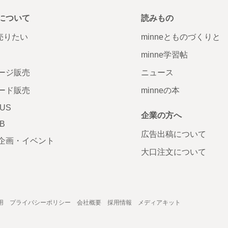
について
読みもの
で売りたい
minneとものづくりと
minne学習帖
ージ販売
ニュース
ード販売
minneの本
LUS
企業の方へ
AB
広告出稿について
企画・イベント
大口注文について
用
プライバシーポリシー
会社概要
採用情報
メディアキット