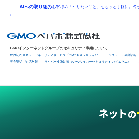
AIへの取り組み
お客様の「やりたいこと」をもっと手軽に。各サ
GMOインターネットグループのセキュリティ事業について
世界初総合ネットセキュリティサービス「GMOセキュリティ24」
パスワード漏洩診断
実在証明・盗聴対策
サイバー攻撃対策（GMOサイバーセキュリティ byイエラエ）