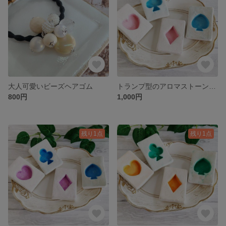
大人可愛いビーズヘアゴム
トランプ型のアロマストーン(水色＆ピンク)
800円
1,000円
残り1点
残り1点