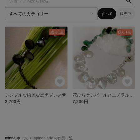
すべて
販売中
残り1点
残り1点
シンプルな綺麗な黒黒ブレス🖤
花びらケシパールとエメラルドの涼しげなブレスレット🌱✨
2,700円
7,200円
minne ホーム
lapindejade の作品一覧