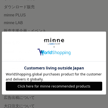
ダウンロード販売
minne PLUS
minne LAB
販売支援企画・イベント
読みもの
minneとものづくりと
minne学習帖
ニュース
minneの本
企業の方へ
広告出稿について
大口注文について