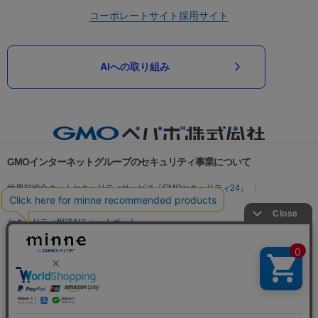
コーポレートサイト
採用サイト
AIへの取り組み
GMOインターネットグループのセキュリティ事業について
世界初総合ネットセキュリティサービス「GMOセキュリティ24」
パスワード漏洩診断
Webサイトリスク診断
セキュリティ相談AIチャットボット
実在証明・盗聴対策
サイバー攻撃対策（GMOサイバーセキュリティ byイエラエ）
サイバー攻撃対策（GMO Flatt Security）
なりすまし対策
セキュリティ事業の軌跡