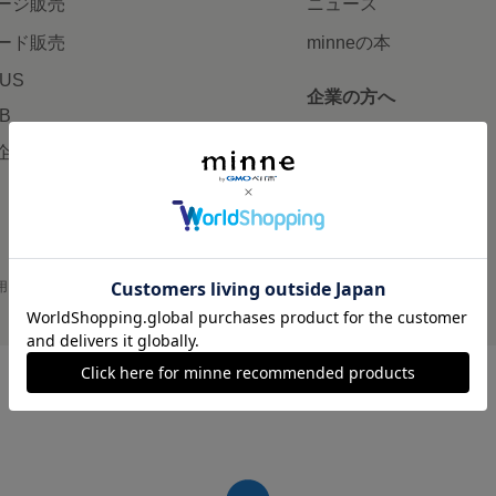
ージ販売
ニュース
ード販売
minneの本
LUS
企業の方へ
AB
広告出稿について
企画・イベント
大口注文について
用
プライバシーポリシー
会社概要
採用情報
メディアキット
©GMO Pepabo, Inc. All rights reserved.