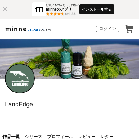
お買いものがもっとお得に
minneのアプリ
インストールする
3
万件以上
ログイン
LandEdge
作品一覧
シリーズ
プロフィール
レビュー
レター