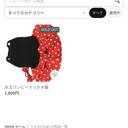
すべて
販売中
SOLD OUT
水玉ワンピースうさぎ服
1,800円
minne ホーム
うさぎのLan の作品一覧