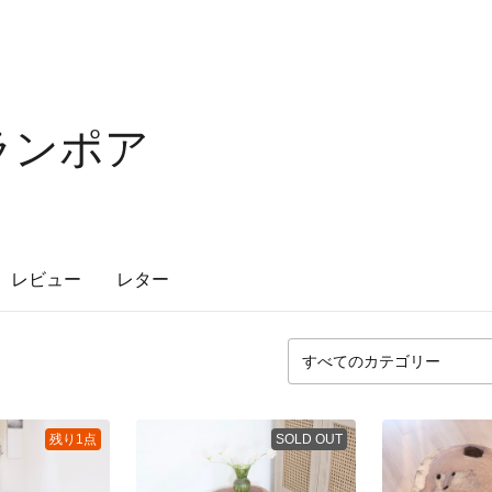
/ ランポア
レビュー
レター
残り1点
SOLD OUT