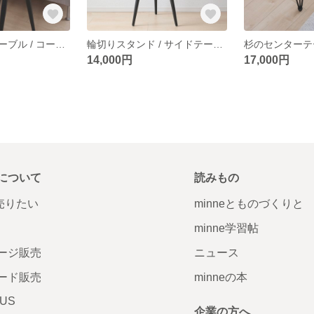
伊吹のサイドテーブル / コーヒーテーブル / side table / 一枚板
輪切りスタンド / サイドテーブル / ハイスツール / 無垢材
14,000円
17,000円
について
読みもの
で売りたい
minneとものづくりと
minne学習帖
ージ販売
ニュース
ード販売
minneの本
LUS
企業の方へ