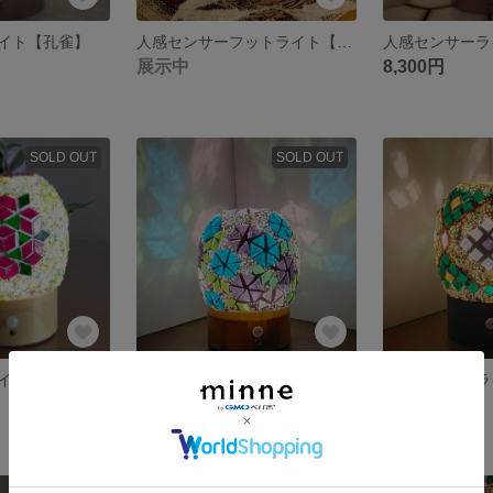
イト【孔雀】
人感センサーフットライト【Merry Christmas】
人感センサー
展示中
8,300円
SOLD OUT
SOLD OUT
イト
人感センサーライト 朝顔
人感センサーラ
8,300円
9,999円