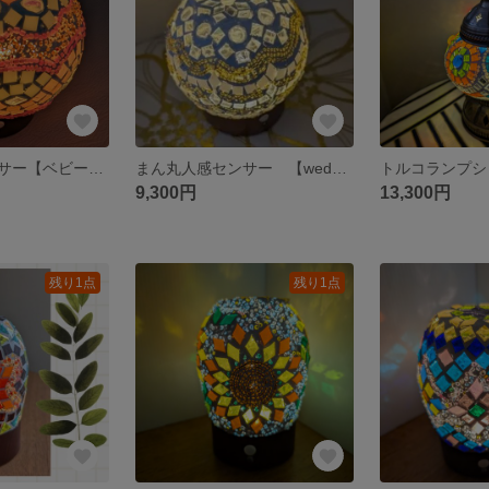
まん丸人感センサー【ベビーピンク】
まん丸人感センサー 【wedding】
9,300円
13,300円
残り1点
残り1点