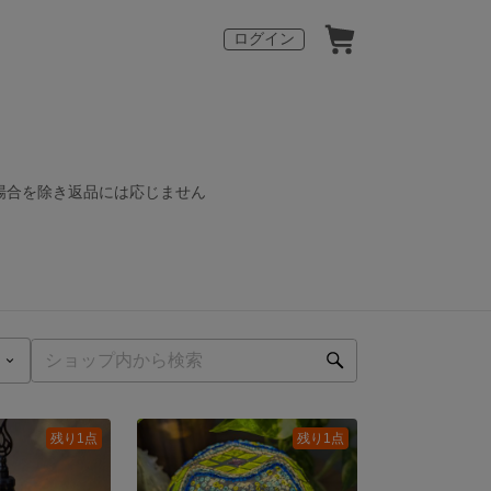
ログイン
場合を除き返品には応じません
残り1点
残り1点