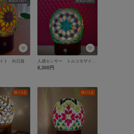
SOLD OUT
SOLD OUT
イト 向日葵
人感センサー トルコモザイクガラス 展示のみ
8,300円
残り1点
残り1点