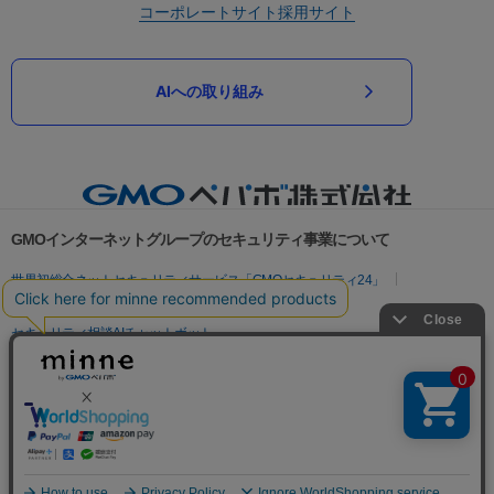
コーポレートサイト
採用サイト
AIへの取り組み
GMOインターネットグループのセキュリティ事業について
世界初総合ネットセキュリティサービス「GMOセキュリティ24」
パスワード漏洩診断
Webサイトリスク診断
セキュリティ相談AIチャットボット
実在証明・盗聴対策
サイバー攻撃対策（GMOサイバーセキュリティ byイエラエ）
サイバー攻撃対策（GMO Flatt Security）
なりすまし対策
セキュリティ事業の軌跡