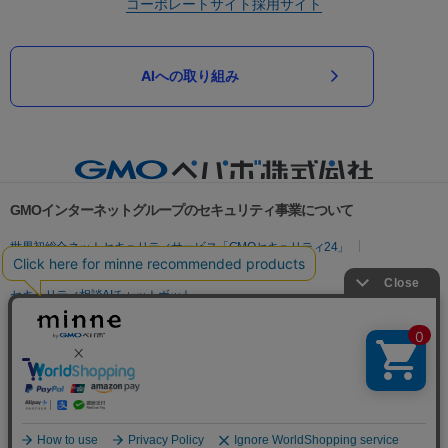
コーポレートサイト
採用サイト
AIへの取り組み
GMOインターネットグループのセキュリティ事業について
世界初総合ネットセキュリティサービス「GMOセキュリティ24」
パスワード漏洩診断
Webサイトリスク診断
セキュリティ相談AIチャットボット
実在証明・盗聴対策
サイバー攻撃対策（GMOサイバーセキュリティ byイエラエ）
サイバー攻撃対策（GMO Flatt Security）
なりすまし対策
セキュリティ事業の軌跡