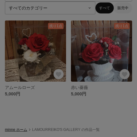
すべて
販売中
残り1点
残り1点
アムールローズ
赤い薔薇
5,000円
5,000円
minne ホーム
LAMOURREIKO'S GALLERY の作品一覧