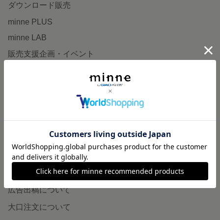
ダウンロード販売
minne PLUS
minne LAB
販売支援企画・イベント
読みもの
minneとものづくりと
minne学習帖
ニュース
minneの本
企業の方へ
広告出稿について
大口注文について