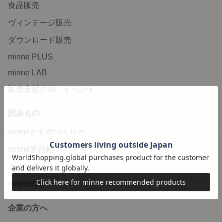
食品販売
ヴィンテージ販売
ダウンロード販売
minne PLUS
minne LAB
販売支援企画・イベント
読みもの
minneとものづくりと
minne学習帖
ニュース
minneの本
企業の方へ