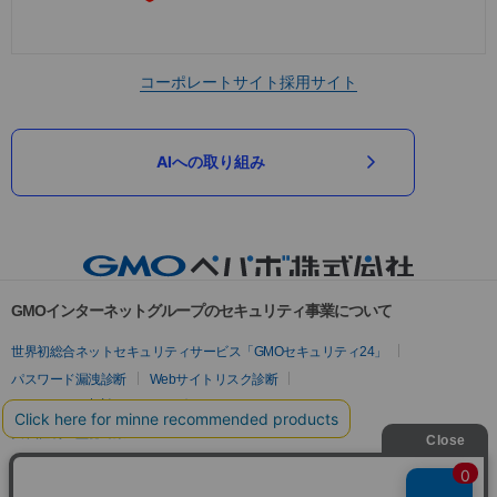
コーポレートサイト
採用サイト
AIへの取り組み
GMOインターネットグループのセキュリティ事業について
世界初総合ネットセキュリティサービス「GMOセキュリティ24」
パスワード漏洩診断
Webサイトリスク診断
セキュリティ相談AIチャットボット
実在証明・盗聴対策
サイバー攻撃対策（GMOサイバーセキュリティ byイエラエ）
サイバー攻撃対策（GMO Flatt Security）
なりすまし対策