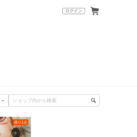
ログイン
残り1点