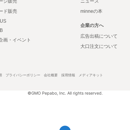
ージ販売
ニュース
ード販売
minneの本
LUS
企業の方へ
AB
広告出稿について
企画・イベント
大口注文について
用
プライバシーポリシー
会社概要
採用情報
メディアキット
©GMO Pepabo, Inc. All rights reserved.