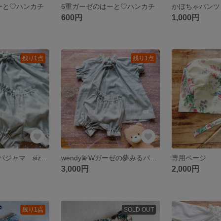
ーと♡ハンカチ
6重ガーゼのはーと♡ハンカチ
600円
1,000円
残り1点
残り1点
wendy💫夢みるパジャマ size 90
wendy💫Wガーゼの夢みるパジャマ size 80 ベビー
専用ページ
3,000円
2,000円
残り1点
SOLD OUT