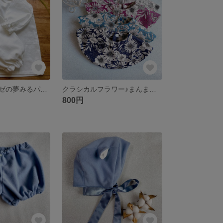
【再販】Wガーゼの夢みるパジャマ☆【wendy】 子供 100
クラシカルフラワー♪まんまるスタイ
800円