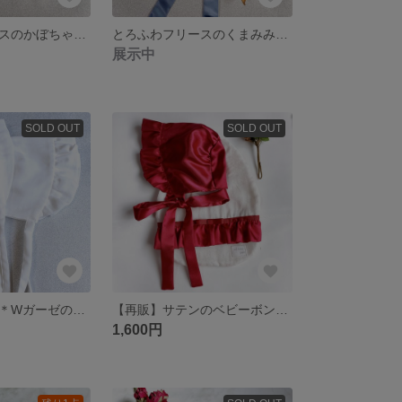
とろふわフリースのかぼちゃパンツ
とろふわフリースのくまみみベビーボンネット
展示中
SOLD OUT
SOLD OUT
【再販】真っ白＊Wガーゼのベビーボンネットfor newborn
【再販】サテンのベビーボンネット&スタイset
1,600円