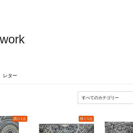
 work
レター
残り1点
残り1点