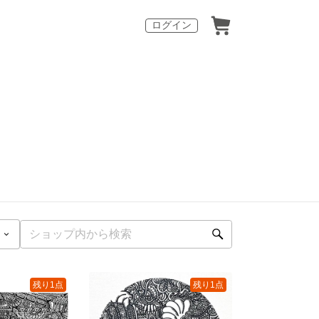
ログイン
残り1点
残り1点