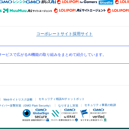
コーポレートサイト
採用サイト
ービスで広がるAI機能の取り組みをまとめて紹介しています。
セキュリティ相談AIチャットボット
Webサイトリスク診断
セキュリティ事業の軌跡
サイバー攻撃対策（GMO Flatt Security）
なりすまし対策