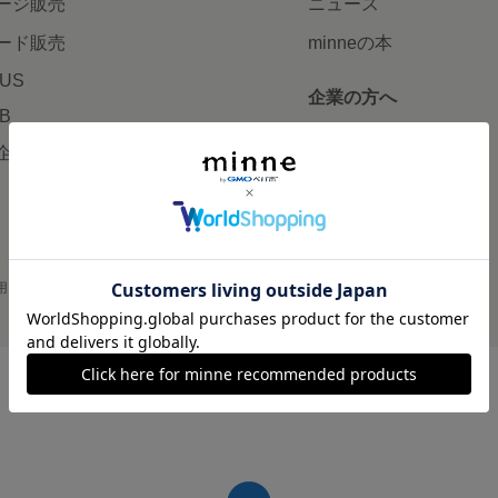
ージ販売
ニュース
ード販売
minneの本
LUS
企業の方へ
AB
広告出稿について
企画・イベント
大口注文について
用
プライバシーポリシー
会社概要
採用情報
メディアキット
©GMO Pepabo, Inc. All rights reserved.