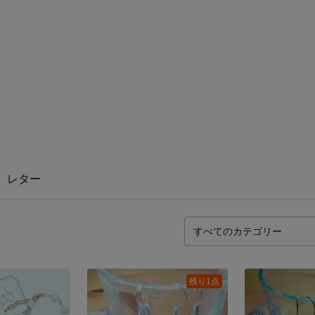
レター
残り1点