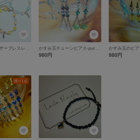
「かすみ玉フェザーブレスレット-朝日･夕日･夜空-」
かすみ玉チェーンピアス-purple or green-
980円
980円
残り1点