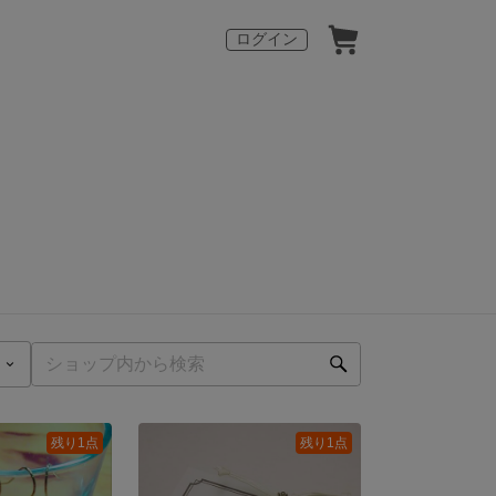
ログイン
残り1点
残り1点