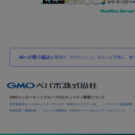
AIへの取り組み
お客様の「やりたいこと」をもっと手軽に。各サ
GMOインターネットグループのセキュリティ事業について
世界初総合ネットセキュリティサービス「GMOセキュリティ24」
パスワード漏洩診断
実在証明・盗聴対策
サイバー攻撃対策（GMOサイバーセキュリティ byイエラエ）