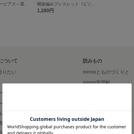
青い鳥のフェザーピアス～選べる８種～
螺旋編みブレスレット《ビジュー青》
1,280円
について
読みもの
で売りたい
minneとものづくりと
minne学習帖
ージ販売
ニュース
ード販売
minneの本
LUS
企業の方へ
AB
広告出稿について
企画・イベント