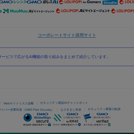
コーポレートサイト
採用サイト
ービスで広がるAI機能の取り組みをまとめて紹介しています。
セキュリティ相談AIチャットボット
Webサイトリスク診断
セキュリティ事業の軌跡
サイバー攻撃対策（GMO Flatt Security）
なりすまし対策