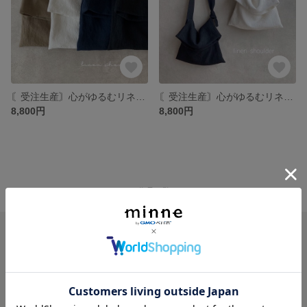
〘受注生産〙心がゆるむリネンショルダー ショルダーバッグ 斜め掛けバッグ (モカ・ネイビー) 送料無料
〘受注生産〙心がゆるむリネンショルダー ショルダーバッグ 斜め掛けバッグ 選べる3色 送料無料
8,800円
8,800円
minne ホーム
Lafu.fu(ラフフ) の作品一覧
minneを知る
minneについて
minneで買いたい