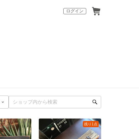
ログイン
残り1点