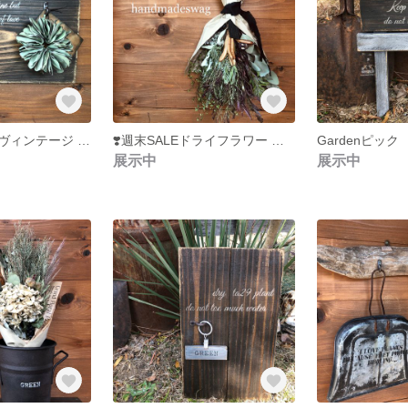
壁掛けフック ヴィンテージ 風 古材
❣️週末SALEドライフラワー スワッグ アンティーク 花束
Gardenピッ
展示中
展示中