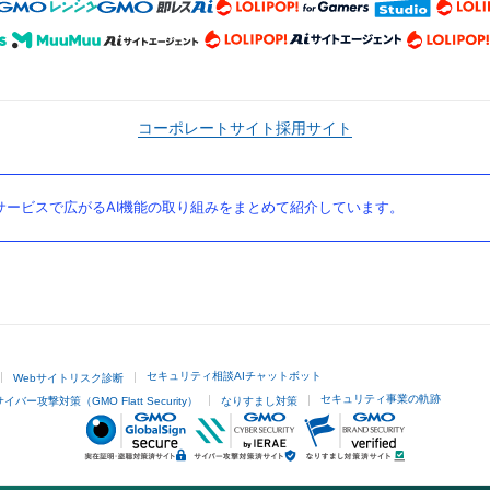
コーポレートサイト
採用サイト
ービスで広がるAI機能の取り組みをまとめて紹介しています。
セキュリティ相談AIチャットボット
Webサイトリスク診断
セキュリティ事業の軌跡
サイバー攻撃対策（GMO Flatt Security）
なりすまし対策