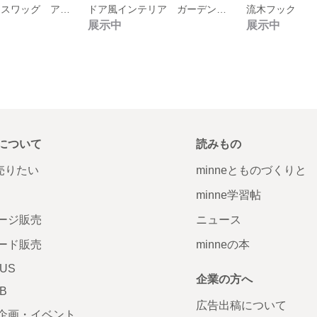
ドライフラワー スワッグ アンティーク 花束
ドア風インテリア ガーデンオブジェ
流木フック
展示中
展示中
について
読みもの
で売りたい
minneとものづくりと
minne学習帖
ージ販売
ニュース
ード販売
minneの本
LUS
企業の方へ
AB
広告出稿について
企画・イベント