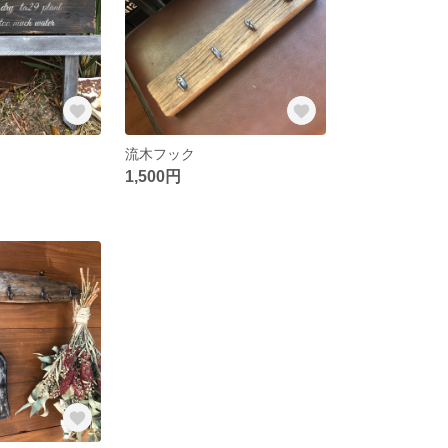
ク
流木フック
1,500円