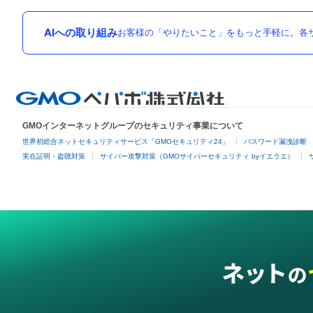
AIへの取り組み
お客様の「やりたいこと」をもっと手軽に。各サ
GMOインターネットグループのセキュリティ事業について
世界初総合ネットセキュリティサービス「GMOセキュリティ24」
パスワード漏洩診断
実在証明・盗聴対策
サイバー攻撃対策（GMOサイバーセキュリティ byイエラエ）