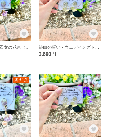
甘く可憐な夢：乙女の花束ピアス
純白の誓い - ウェディングドリームピアス
3,660円
残り1点