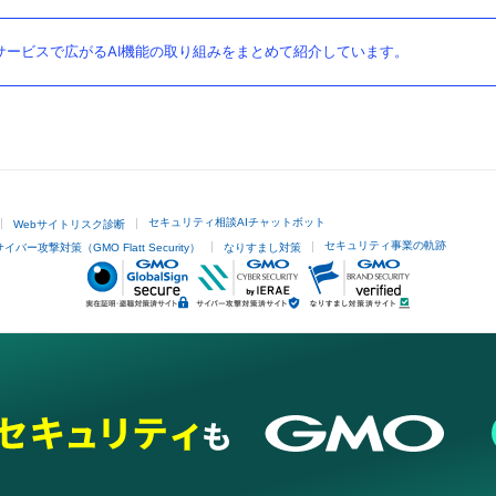
ービスで広がるAI機能の取り組みをまとめて紹介しています。
セキュリティ相談AIチャットボット
Webサイトリスク診断
セキュリティ事業の軌跡
サイバー攻撃対策（GMO Flatt Security）
なりすまし対策