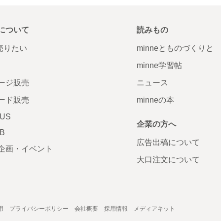
について
読みもの
で売りたい
minneとものづくりと
minne学習帖
ージ販売
ニュース
ード販売
minneの本
LUS
企業の方へ
AB
広告出稿について
企画・イベント
大口注文について
用
プライバシーポリシー
会社概要
採用情報
メディアキット