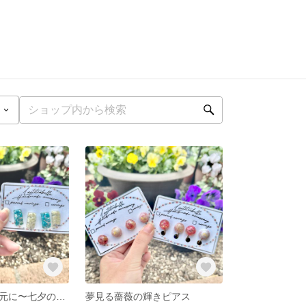
星空の願いを耳元に〜七夕の煌めきピアス〜
夢見る薔薇の輝きピアス