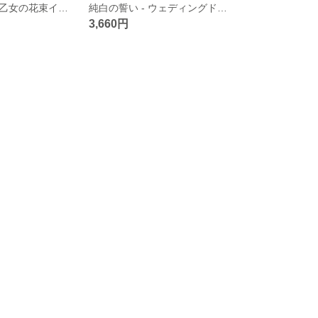
甘く可憐な夢：乙女の花束イヤリング
純白の誓い - ウェディングドリームイヤリング
3,660円