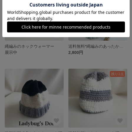
縄編みのネックウォーマー
送料無料*縄編みのあったかニット帽
展示中
2,800円
残り1点