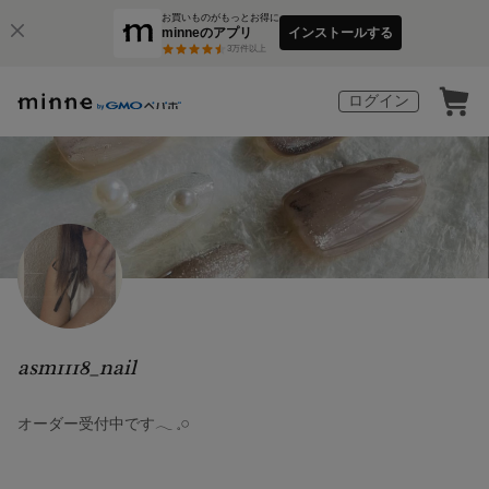
お買いものがもっとお得に
minneのアプリ
インストールする
3
万件以上
ログイン
asm1118_nail
オーダー受付中です‪‪𓂃 𓈒𓏸