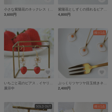
小さな紫陽花のネックレス（アジサイ）
紫陽花としずくの揺れるピアス．イヤリング（アジサイ）
3,600円
4,800円
残り1点
いちごと花のピアス．イヤリング Strawberry
ぷっくりツヤツヤ目玉焼きネックレス ミニチュア Sunny-side up
展示中
2,400円
SOLD OUT
残り1点