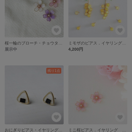
桜一輪のブローチ・チョウタック
ミモザのピアス．イヤリング Mimosa
展示中
4,200円
残り1点
おにぎりピアス・イヤリング Rice ball / Onigiri
ミニ桜ピアス．イヤリング SAKURA / Cherry blossom mini