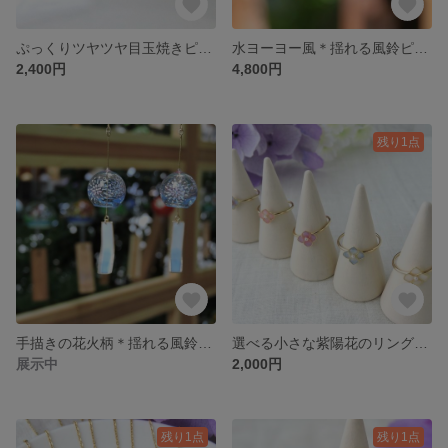
ぷっくりツヤツヤ目玉焼きピアス．イヤリング ミニチュア Sunny-side up
水ヨーヨー風＊揺れる風鈴ピアス・イヤリング
2,400円
4,800円
残り1点
手描きの花火柄＊揺れる風鈴ピアス・イヤリング
選べる小さな紫陽花のリング（アジサイ）
展示中
2,000円
残り1点
残り1点