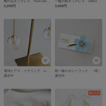
梅の花ネックレス Plum blossom necklace
一輪の桜ネックレス SAKURA / Cherry blossom
3,200円
3,600円
電球ピアス．イヤリング Light bulbs
桜一輪のポニーフック （青）
展示中
展示中
残り1点