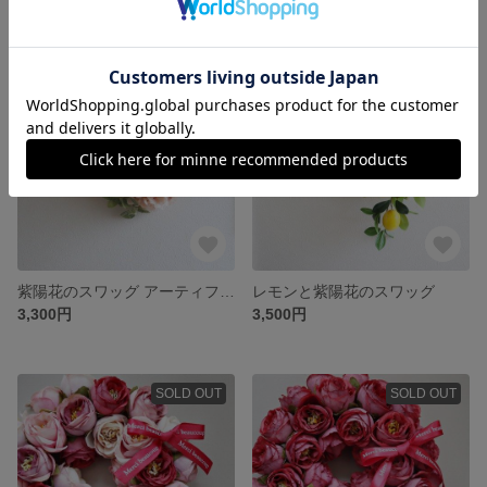
残り1点
残り1点
紫陽花のスワッグ アーティフィシャルフラワー★ cotton candy bouquet ★ baby pink
レモンと紫陽花のスワッグ
3,300円
3,500円
SOLD OUT
SOLD OUT