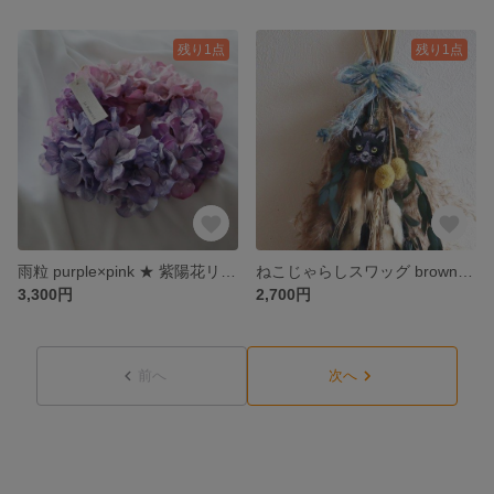
残り1点
残り1点
雨粒 purple×pink ★ 紫陽花リース(アーティフィシャルフラワー)22cm
ねこじゃらしスワッグ brown★黒ネコ
3,300円
2,700円
前へ
次へ