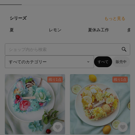
シリーズ
もっと見る
33
点
6
点
14
点
夏
レモン
夏休み工作
多
すべて
販売中
残り1点
残り1点