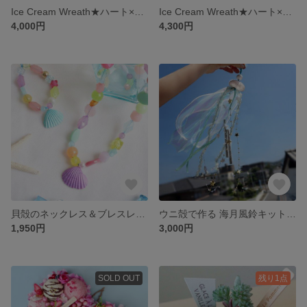
Ice Cream Wreath★ハート×チョコミント★20㎝
Ice Cream Wreath★ハート×レモンシャーベット★20㎝
4,000円
4,300円
貝殻のネックレス＆ブレスレットキット★シャーベットカラー★夏休み工作
ウニ殻で作る 海月風鈴キット★２個セット★夏休み工作
1,950円
3,000円
SOLD OUT
残り1点