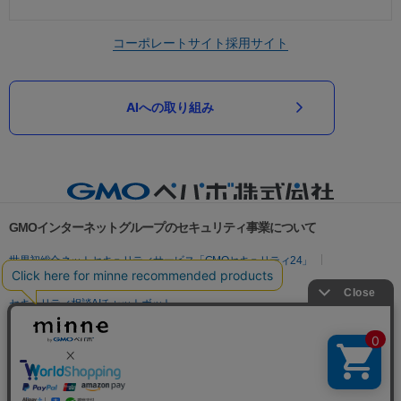
コーポレートサイト
採用サイト
AIへの取り組み
GMOインターネットグループのセキュリティ事業について
世界初総合ネットセキュリティサービス「GMOセキュリティ24」
パスワード漏洩診断
Webサイトリスク診断
セキュリティ相談AIチャットボット
実在証明・盗聴対策
サイバー攻撃対策（GMOサイバーセキュリティ byイエラエ）
サイバー攻撃対策（GMO Flatt Security）
なりすまし対策
セキュリティ事業の軌跡