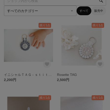
すべて
販売中
残り1点
残り1点
イニシャルＴＡＧ - ｓｔｉｔｃｈ
Rosette TAG
2,200円
2,500円
残り1点
残り1点