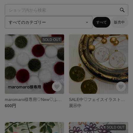
すべて
販売中
SOLD OUT
maromaro様専用♡New♡ふわふわファーカボション
SALE中♡フェイスイラスト ピアス
600円
展示中
SOLD OUT