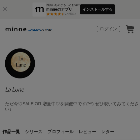
お買いものがもっとお得に
minneのアプリ
インストールする
3
万件以上
ログイン
La Lune
ただ今♡SALE OR 増量中♡を開催中です(^^) ぜひ覗いてみてくださ
い♪
作品一覧
シリーズ
プロフィール
レビュー
レター