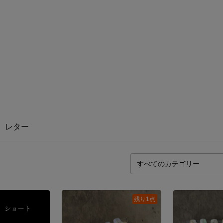
レター
残り1点