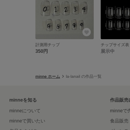
計測用チップ
チップサイズ表
350円
展示中
minne ホーム
la-lanail の作品一覧
minneを知る
作品販売
minneについて
minne
minneで買いたい
食品販売