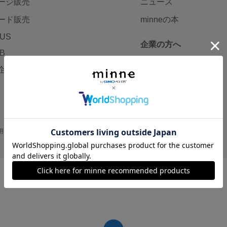
ージ販売
ニュース
ード販売
minneの本
LUS
企業の方へ
AB
広告出稿について
企画・イベント
大口注文について
用
プライバシーポリシー
会社概要
採用情報
メディアキット
©GMO Pepabo, Inc. All rights reserved.