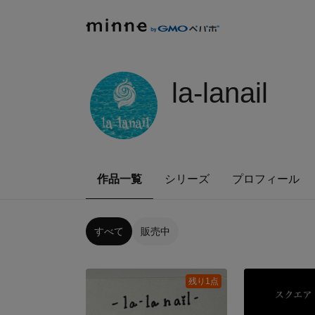
la-lanail
作品一覧
シリーズ
プロフィール
すべて
販売中
残り1点