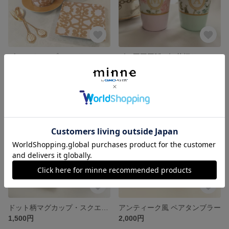
ゴールドカップ&ソーサー・プレート・カトラリーSET
《＊再再再販＊》花柄サーモタンブラー イニシャル入り
展示中
展示中
SOLD OUT
SOLD OUT
ドット柄マグカップ・スクエアプレートセット
アンティーク風 ペアタンブラー
1,500円
2,000円