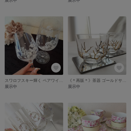
展示中
展示中
スワロフスキー輝く ペアワイングラス
《＊再販＊》茶器 ゴールドサンゴ柄《2つセット》
展示中
展示中