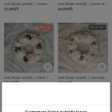
sola flower wreath［ momo ］ ソラフラワー ドライフラワー プリザーブドフラワー ギフト お祝い 春 リース 大人可愛い 桜 桜色 桃色
sola flower wreath［ green tea ］ ソラフラワーリース 春 母の日 ギフト 新築祝い リース
10,000円
10,000円
残り1点
SOLD OUT
sola flower wreath［ hikari ］ リース 春 ギフト 大人可愛い ソラフラワー ドライフラワー ピオニー 紫陽花 ラナンキュラス ローズ
sola flower wreath［ chocolat ］ ソラフラワー ドライフラワー ピオニー リース 紫陽花 ギフト ラナンキュラス 大人可愛い
10,000円
10,000円
残り1点
残り1点