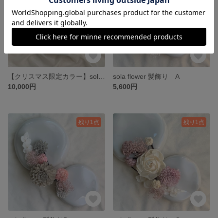
【クリスマス限定カラー】sola flower wreath［ Xmas ］緑×赤
sola flower 髪飾り A
10,000円
5,600円
残り1点
残り1点