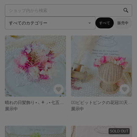
すべて
販売中
晴れの日髪飾り⋆⸜ ⚘ ⸝⋆七五三髪飾り ❁⃘*.ﾟ 3歳7歳 髪飾り 七五三 お花のヘッドドレス ラプンツェル ピンク
❁⃘ビビットピンクの花冠❁⃘天使の花かんむり ベビー キッズ ピンク
展示中
展示中
SOLD OUT