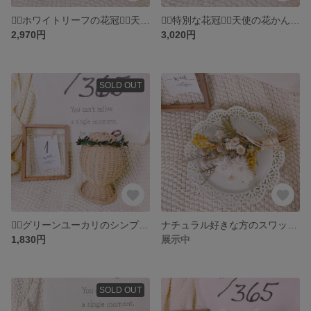
❁⃘ホワイトリーフの花冠❁⃘天使のふんわり花かんむり⋆⸜ ⚘ ⸝⋆ベビー 新生児 キッズ
❁⃘特別な花冠❁⃘天使の花かんむり⋆⸜ ⚘ ⸝⋆ゴールドカラーで永遠の思い出を ベビー 新生児 キッズ
2,970円
3,020円
SOLD OUT
❁⃘グリーンユーカリのシンプル花冠❁⃘天使の花かんむり シルバーかすみ草⋆⸜ ⚘ ⸝⋆ベビー 新生児 キッズ
ナチュラル好きな方のスワッグ⋆⸜ ⚘ ⸝⋆日常にお花を
1,830円
展示中
SOLD OUT