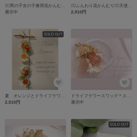
❁⃘男の子女の子兼用花かんむり❁⃘天使の花冠ホワイトグレー⋆⸜ ⚘ ⸝⋆ベビー 新生児 キッズ
❁⃘ふんわり花かんむり❁⃘天使の花冠ホワイト⋆⸜ ⚘ ⸝⋆ベビー 新生児 キッズ
展示中
2,910円
SOLD OUT
夏 オレンジとドライフラワーの縦型ガーランド
ドライフラワースワッグ＊スモークツリーとプロティアくすみ色のお花たち
2,510円
展示中
SOLD OUT