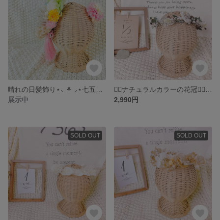
晴れの日髪飾り⋆⸜ ⚘ ⸝⋆七五三髪飾り ❁⃘*.ﾟ 3歳7歳 髪飾り 七五三 3点セット໒꒱· ﾟ
❁⃘ナチュラルカラーの花冠❁⃘天使の花かんむり ユーカリ⋆⸜ ⚘ ⸝⋆ベビー キッズ
展示中
2,990円
SOLD OUT
SOLD OUT