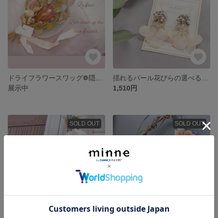
ドライフラワースワッグ❁隠れるハートリーフ
揺れるパール花びらの選べるピアス＊イアリング
展示中
1,510円
SOLD OUT
SOLD OUT