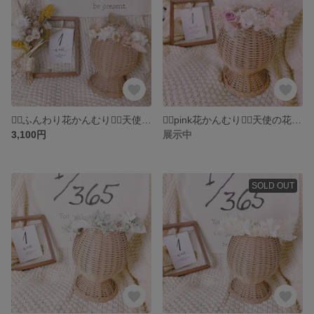
❁⃘ふんわり花かんむり❁⃘天使のナチュラル花冠 かすみ草 ホワイト×ピンク⋆⸜ ⚘ ⸝⋆ベビー 新生児 キッズ
❁⃘pink花かんむり❁⃘天使の花冠ピンク×ホワイト⋆⸜ ⚘ ⸝⋆ベビー 新生児 キッズ
3,100円
展示中
SOLD OUT