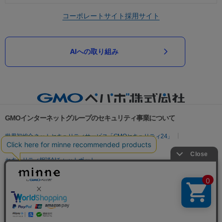
コーポレートサイト
採用サイト
AIへの取り組み
GMOインターネットグループのセキュリティ事業について
世界初総合ネットセキュリティサービス「GMOセキュリティ24」
パスワード漏洩診断
Webサイトリスク診断
セキュリティ相談AIチャットボット
実在証明・盗聴対策
サイバー攻撃対策（GMOサイバーセキュリティ byイエラエ）
サイバー攻撃対策（GMO Flatt Security）
なりすまし対策
セキュリティ事業の軌跡