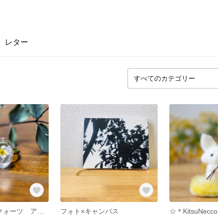
レター
ミモザ&ローズクォーツ アンティーク風リング *florema*
フォト×キャンバス
☆＊KitsuNe