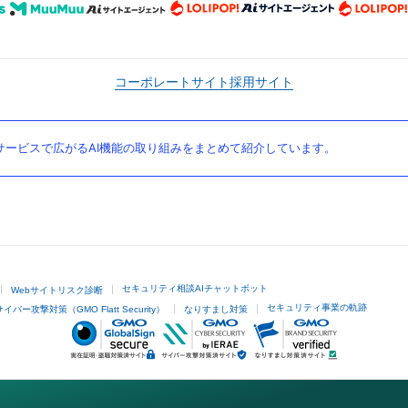
コーポレートサイト
採用サイト
ービスで広がるAI機能の取り組みをまとめて紹介しています。
セキュリティ相談AIチャットボット
Webサイトリスク診断
セキュリティ事業の軌跡
サイバー攻撃対策（GMO Flatt Security）
なりすまし対策