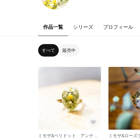
作品一覧
シリーズ
プロフィール
すべて
販売中
ミモザ&ペリドット アンティーク風リング *florema*