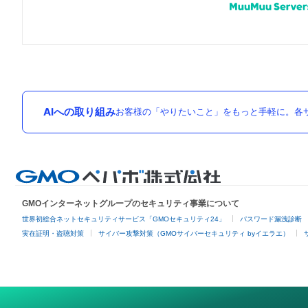
AIへの取り組み
お客様の「やりたいこと」をもっと手軽に。各サ
GMOインターネットグループのセキュリティ事業について
世界初総合ネットセキュリティサービス「GMOセキュリティ24」
パスワード漏洩診断
実在証明・盗聴対策
サイバー攻撃対策（GMOサイバーセキュリティ byイエラエ）