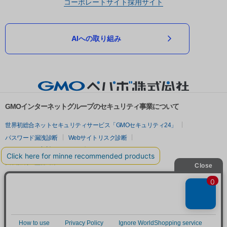
コーポレートサイト
採用サイト
AIへの取り組み
GMOインターネットグループのセキュリティ事業について
世界初総合ネットセキュリティサービス「GMOセキュリティ24」
パスワード漏洩診断
Webサイトリスク診断
セキュリティ相談AIチャットボット
実在証明・盗聴対策
サイバー攻撃対策（GMOサイバーセキュリティ byイエラエ）
サイバー攻撃対策（GMO Flatt Security）
なりすまし対策
セキュリティ事業の軌跡