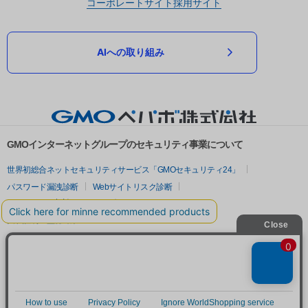
コーポレートサイト
採用サイト
AIへの取り組み
GMOインターネットグループのセキュリティ事業について
世界初総合ネットセキュリティサービス「GMOセキュリティ24」
パスワード漏洩診断
Webサイトリスク診断
セキュリティ相談AIチャットボット
実在証明・盗聴対策
サイバー攻撃対策（GMOサイバーセキュリティ byイエラエ）
サイバー攻撃対策（GMO Flatt Security）
なりすまし対策
セキュリティ事業の軌跡